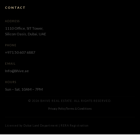
CONTACT
ADDRESS
1110 Office, SIT Tower,
Silicon Oasis, Dubai, UAE
PHONE
+971 50 607 6887
EMAIL
Info@bhive.ae
HOURS
Sun – Sat, 10AM – 7PM
© 2026 BHIVE REAL ESTATE. ALL RIGHTS RESERVED.
Privacy Policy
Terms & Conditions
Licensed by Dubai Land Department | RERA Registration