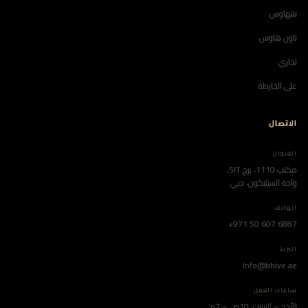
بنتهاوس
تاون هاوس
تجاري
على الخارطة
الاتصال
العنوان
مكتب 1110، برج SIT،
واحة السيليكون، دبي
الهاتف
+971 50 607 6887
البريد
Info@bhive.ae
ساعات العمل
الأحد – السبت، 10ص – 7م