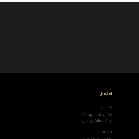
الاتصال
العنوان
مكتب 1110، برج SIT،
واحة السيليكون، دبي
الهاتف