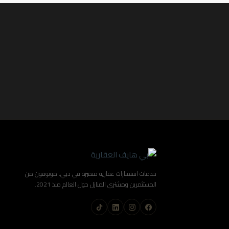
خدمات استشارات عقارية متميزة في دبي. موثوقون من
المستثمرين ومشتري المنازل حول العالم منذ 2021.