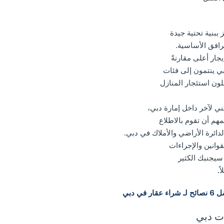
ببنية تحتية جيدة
افق الأساسية.
جار أعلى مقارنةً
ي ينتمون إلى فئات
لون استئجار المنازل
ي لآخر داخل إمارة دبي،
هم أن تقوم بالاطلاع
ائرة الأراضي والأملاك في دبي.
وانين والإجراءات
 سيجنبك الكثير
.
قار في دبي
ات دبي