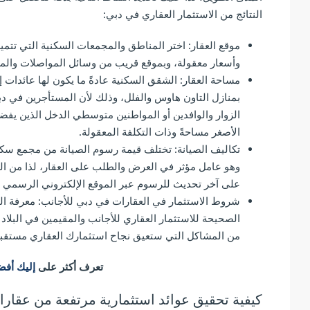
النتائج من الاستثمار العقاري في دبي:
موقع العقار: اختر المناطق والمجمعات السكنية التي تتميز 
وأسعار معقولة، وبموقع قريب من وسائل المواصلات والمر
مساحة العقار: الشقق السكنية عادةً ما يكون لها عائدات إي
بمنازل التاون هاوس والفلل، وذلك لأن المستأجرين في دب
الزوار والوافدين أو المواطنين متوسطي الدخل الذين يفض
الأصغر مساحةً وذات التكلفة المعقولة.
تكاليف الصيانة: تختلف قيمة رسوم الصيانة من مجمع سكن
وهو عامل مؤثر في العرض والطلب على العقار، لذا من الم
على آخر تحديث للرسوم عبر الموقع الإلكتروني الرسمي لد
شروط الاستثمار في العقارات في دبي للأجانب: معرفة الق
الصحيحة للاستثمار العقاري للأجانب والمقيمين في البلاد
من المشاكل التي ستعيق نجاح استثمارك العقاري مستقبلاً
تعرف أكثر على
إليك أفضل 6 نصائح لـ شراء ع
كيفية تحقيق عوائد استثمارية مرتفعة من عقار