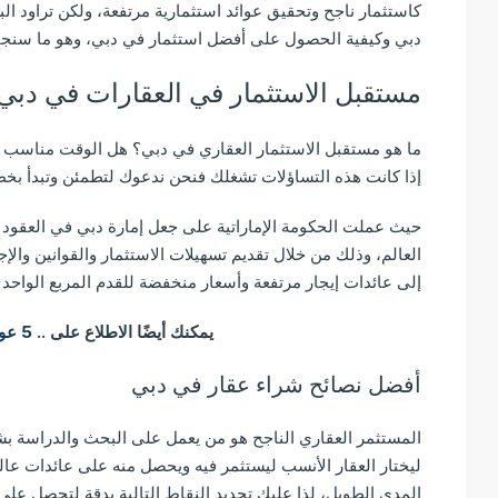
كاستثمار ناجح وتحقيق عوائد استثمارية مرتفعة، ولكن تراود 
دبي وكيفية الحصول على أفضل استثمار في دبي، وهو ما سنجي
مستقبل الاستثمار في العقارات في دبي
ما هو مستقبل الاستثمار العقاري في دبي؟ هل الوقت مناسب 
إذا كانت هذه التساؤلات تشغلك فنحن ندعوك لتطمئن وتبدأ بخطو
حيث عملت الحكومة الإماراتية على جعل إمارة دبي في العقود 
العالم، وذلك من خلال تقديم تسهيلات الاستثمار والقوانين والإ
إلى عائدات إيجار مرتفعة وأسعار منخفضة للقدم المربع الواحد مق
يمكنك أيضًا الاطلاع على ..
5 عوامل لازدهار سوق العقارات في الإمارات
أفضل نصائح شراء عقار في دبي
المستثمر العقاري الناجح هو من يعمل على البحث والدراسة ب
ليختار العقار الأنسب ليستثمر فيه ويحصل منه على عائدات عال
المدى الطويل، لذا عليك تحديد النقاط التالية بدقة لتحصل عل