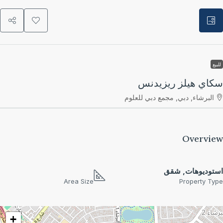
يع
اي هيلز ريزيدنس
البرشاء, دبي, مجمع دبي للعلوم
Overvi
توديوهات, شقق
Area Size
Property Ty
+