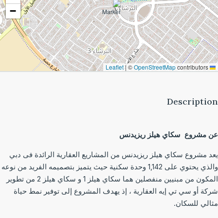
−
|
©
OpenStreetMap
contributors
Leaflet
Descripti
 مشروع سكاي ھیلز ریزیدنس
د مشروع سكاي ھیلز ریزیدنس من المشاريع العقارية الرائدة فى دبي
والذي يحتوي على 1,142 وحدة سكنية حيث يتميز بتصميمه الفريد من نوعه
المكون من مبنيين منفصلين هما سكاي ھیلز 1 و سكاي ھیلز 2 من تطوير
كة أو سي تي إیه العقارية ، إذ يهدف المشروع إلى توفير نمط حياة
الي للسكان.