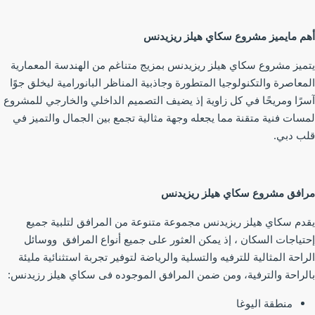
م مايميز مشروع سكاي ھیلز ریزیدنس
ميز مشروع سكاي ھیلز ریزیدنس بمزيج متناغم من الهندسة المعمارية
معاصرة والتكنولوجيا المتطورة وجاذبية المناظر البانورامية ليخلق جوًا
رًا ومريحًا في كل زاوية إذ يضيف التصميم الداخلي والخارجي للمشروع
سات فنية متقنة مما يجعله وجهة مثالية تجمع بين الجمال والتميز في
ب دبي.
افق مشروع سكاي ھیلز ریزیدنس
دم سكاي ھیلز ریزیدنس مجموعة متنوعة من المرافق لتلبية جميع
تياجات السكان ، إذ يمكن العثور على جميع أنواع المرافق ووسائل
راحة المثالية للترفيه والتسلية والرياضة لتوفير تجربة استثنائية مليئة
لراحة والترفية، ومن ضمن المرافق الموجوده فى سكاي هيلز رزيدنس:
منطقة اليوغا