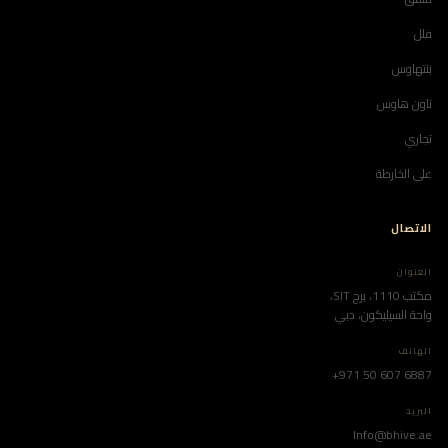
فلل
بنتهاوس
تاون هاوس
تجاري
على الخارطة
الاتصال
العنوان
مكتب 1110، برج SIT،
واحة السيليكون، دبي
الهاتف
+971 50 607 6887
البريد
Info@bhive.ae