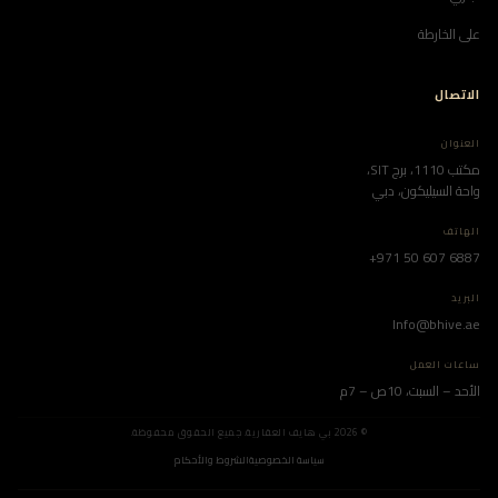
على الخارطة
الاتصال
العنوان
مكتب 1110، برج SIT،
واحة السيليكون، دبي
الهاتف
+971 50 607 6887
البريد
Info@bhive.ae
ساعات العمل
الأحد – السبت، 10ص – 7م
© 2026 بي هايف العقارية. جميع الحقوق محفوظة.
سياسة الخصوصية
الشروط والأحكام