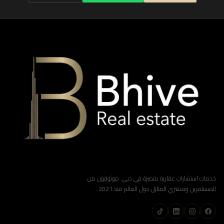
خدمات استشارات عقارية متميزة في دبي. موثوقون من
المستثمرين ومشتري المنازل حول العالم منذ 2021.